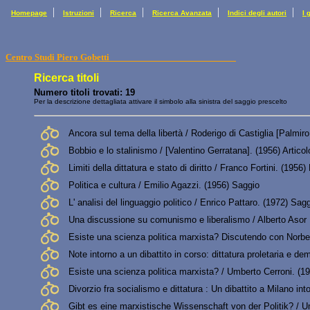
|
|
|
|
|
Homepage
Istruzioni
Ricerca
Ricerca Avanzata
Indici degli autori
I 
Centro Studi Piero Gobetti
Ricerca titoli
Numero titoli trovati: 19
Per la descrizione dettagliata attivare il simbolo alla sinistra del saggio prescelto
Ancora sul tema della libertà / Roderigo di Castiglia [Palmiro
Bobbio e lo stalinismo / [Valentino Gerratana]. (1956) Articol
Limiti della dittatura e stato di diritto / Franco Fortini. (195
Politica e cultura / Emilio Agazzi. (1956) Saggio
L' analisi del linguaggio politico / Enrico Pattaro. (1972) Sag
Una discussione su comunismo e liberalismo / Alberto Asor
Esiste una scienza politica marxista? Discutendo con Norbe
Note intorno a un dibattito in corso: dittatura proletaria e 
Esiste una scienza politica marxista? / Umberto Cerroni. (1
Divorzio fra socialismo e dittatura : Un dibattito a Milano in
Gibt es eine marxistische Wissenschaft von der Politik? / U