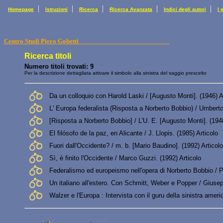
|
|
|
|
|
Homepage
Istruzioni
Ricerca
Ricerca Avanzata
Indici degli autori
I 
Centro Studi Piero Gobetti
Ricerca titoli
Numero titoli trovati: 9
Per la descrizione dettagliata attivare il simbolo alla sinistra del saggio prescelto
Da un colloquio con Harold Laski / [Augusto Monti]. (1946) A
L' Europa federalista (Risposta a Norberto Bobbio) / Umbert
[Risposta a Norberto Bobbio] / L'U. E. [Augusto Monti]. (1946
El filósofo de la paz, en Alicante / J. Llopis. (1985) Articolo
Fuori dall'Occidente? / m. b. [Mario Baudino]. (1992) Articolo
Sì, è finito l'Occidente / Marco Guzzi. (1992) Articolo
Federalismo ed europeismo nell'opera di Norberto Bobbio / Pi
Un italiano all'estero. Con Schmitt, Weber e Popper / Giuse
Walzer e l'Europa : Intervista con il guru della sinistra amer