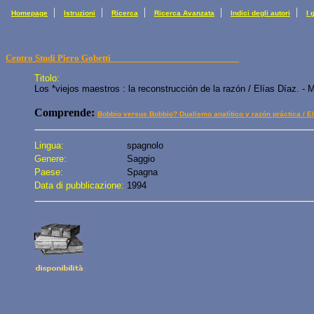
|
|
|
|
|
Homepage
Istruzioni
Ricerca
Ricerca Avanzata
Indici degli autori
I 
Centro Studi Piero Gobetti
Titolo:
Los *viejos maestros : la reconstrucción de la razón / Elías Díaz. - Ma
Comprende:
Bobbio versus Bobbio? Dualismo analítico y razón práctica / E
Lingua:
spagnolo
Genere:
Saggio
Paese:
Spagna
Data di pubblicazione:
1994