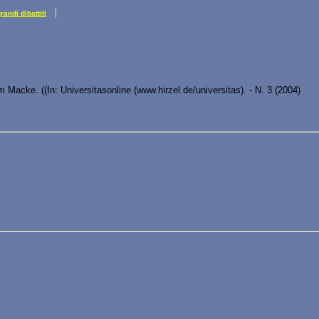
|
grandi dibattiti
Macke. ((In: Universitasonline (www.hirzel.de/universitas). - N. 3 (2004)