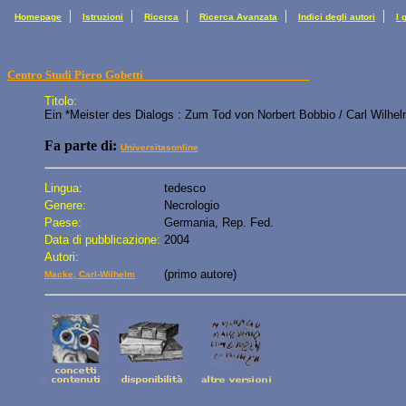
|
|
|
|
|
Homepage
Istruzioni
Ricerca
Ricerca Avanzata
Indici degli autori
I 
Centro Studi Piero Gobetti
Titolo:
Ein *Meister des Dialogs : Zum Tod von Norbert Bobbio / Carl Wilhelm 
Fa parte di:
Universitasonline
Lingua:
tedesco
Genere:
Necrologio
Paese:
Germania, Rep. Fed.
Data di pubblicazione:
2004
Autori:
(primo autore)
Macke, Carl-Wilhelm