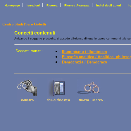
|
|
|
|
|
Homepage
Istruzioni
Ricerca
Ricerca Avanzata
Indici degli autori
I 
Centro Studi Piero Gobetti
Concetti contenuti
Attivando il soggetto prescelto, si accede all'elenco di tutte le opere contenenti tale so
Soggetti trattati:
Illuminismo / Illuminism
Filosofia analitica / Analitical philos
Democrazia / Democracy