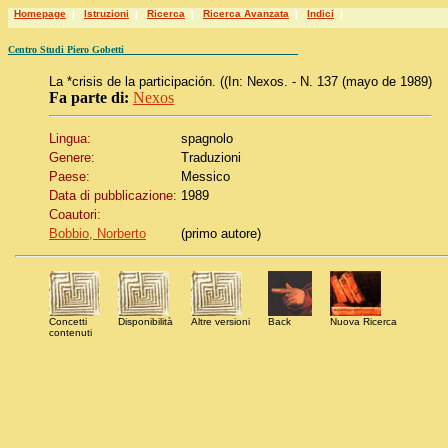
Homepage
|
Istruzioni
|
Ricerca
|
Ricerca Avanzata
|
Indici
|
Centro Studi Piero Gobetti
La *crisis de la participación. ((In: Nexos. - N. 137 (mayo de 1989)
Fa parte di:
Nexos
Lingua:
spagnolo
Genere:
Traduzioni
Paese:
Messico
Data di pubblicazione:
1989
Coautori:
Bobbio, Norberto
(primo autore)
Concetti
Disponibilità
Altre versioni
Back
Nuova Ricerca
contenuti