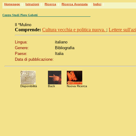
Homepage
|
Istruzioni
|
Ricerca
|
Ricerca Avanzata
|
Indici
|
Centro Studi Piero Gobetti
Il *Mulino
Comprende:
Cultura vecchia e politica nuova.
;
Lettere sull'a
Lingua:
italiano
Genere:
Bibliografia
Paese:
Italia
Data di pubblicazione:
Disponibilità
Back
Nuova Ricerca