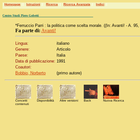
Homepage
|
Istruzioni
|
Ricerca
|
Ricerca Avanzata
|
Indici
|
Centro Studi Piero Gobetti
*Ferruccio Parri : la politica come scelta morale. ((In: Avanti! - A. 
Fa parte di:
Avanti!
Lingua:
italiano
Genere:
Articolo
Paese:
Italia
Data di pubblicazione:
1991
Coautori:
Bobbio, Norberto
(primo autore)
Concetti
Disponibilità
Altre versioni
Back
Nuova Ricerca
contenuti