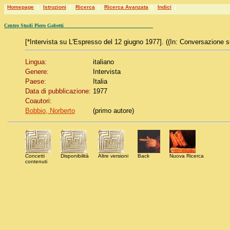
Homepage
|
Istruzioni
|
Ricerca
|
Ricerca Avanzata
|
Indici
|
Centro Studi Piero Gobetti
[*Intervista su L'Espresso del 12 giugno 1977]. ((In: Conversazione s
Lingua:
italiano
Genere:
Intervista
Paese:
Italia
Data di pubblicazione:
1977
Coautori:
Bobbio, Norberto
(primo autore)
Concetti
Disponibilità
Altre versioni
Back
Nuova Ricerca
contenuti