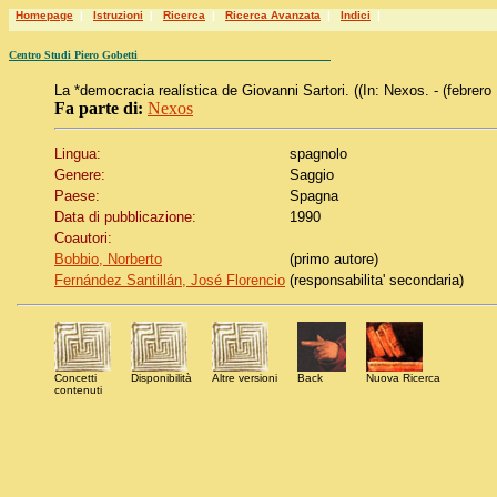
Homepage
|
Istruzioni
|
Ricerca
|
Ricerca Avanzata
|
Indici
|
Centro Studi Piero Gobetti
La *democracia realística de Giovanni Sartori. ((In: Nexos. - (febrero
Fa parte di:
Nexos
Lingua:
spagnolo
Genere:
Saggio
Paese:
Spagna
Data di pubblicazione:
1990
Coautori:
Bobbio, Norberto
(primo autore)
Fernández Santillán, José Florencio
(responsabilita' secondaria)
Concetti
Disponibilità
Altre versioni
Back
Nuova Ricerca
contenuti