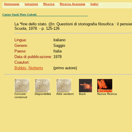
Homepage
|
Istruzioni
|
Ricerca
|
Ricerca Avanzata
|
Indici
|
Centro Studi Piero Gobetti
La *fine dello stato. ((In: Questioni di storiografia filosofica : il pe
Scuola, 1978. - p. 125-126
Lingua:
italiano
Genere:
Saggio
Paese:
Italia
Data di pubblicazione:
1978
Coautori:
Bobbio, Norberto
(primo autore)
Concetti
Disponibilità
Altre versioni
Back
Nuova Ricerca
contenuti