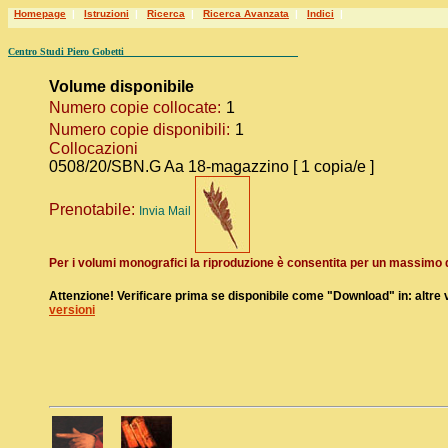
Homepage
|
Istruzioni
|
Ricerca
|
Ricerca Avanzata
|
Indici
|
Centro Studi Piero Gobetti
Volume disponibile
Numero copie collocate:
1
Numero copie disponibili:
1
Collocazioni
0508/20/SBN.G Aa 18-magazzino [ 1 copia/e ]
Prenotabile:
Invia Mail
Per i volumi monografici la riproduzione è consentita per un massimo
Attenzione! Verificare prima se disponibile come
"Download"
in: altre
versioni