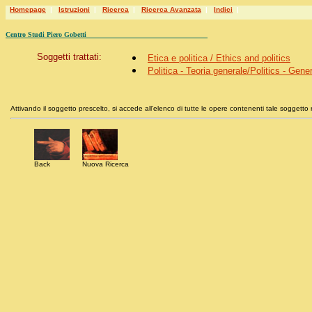
Homepage
|
Istruzioni
|
Ricerca
|
Ricerca Avanzata
|
Indici
|
Centro Studi Piero Gobetti
Soggetti trattati:
Etica e politica / Ethics and politics
Politica - Teoria generale/Politics - Gene
Attivando il soggetto prescelto, si accede all'elenco di tutte le opere contenenti tale soggetto n
Back
Nuova Ricerca