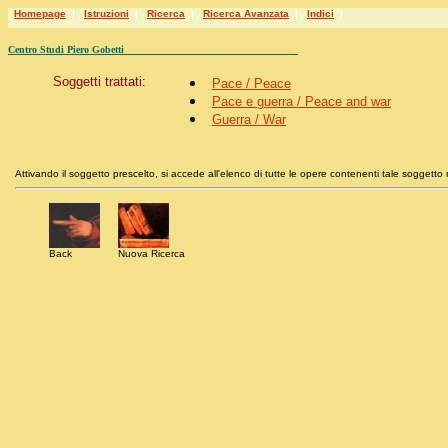
Homepage
|
Istruzioni
|
Ricerca
|
Ricerca Avanzata
|
Indici
|
Centro Studi Piero Gobetti
Soggetti trattati:
Pace / Peace
Pace e guerra / Peace and war
Guerra / War
Attivando il soggetto prescelto, si accede all'elenco di tutte le opere contenenti tale soggetto n
Back
Nuova Ricerca